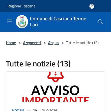
Salta al contenuto principale
Regione Toscana
Comune di Casciana Terme
Lari
Home
>
Argomenti
>
Acqua
>
Tutte le notizie (13)
Tutte le notizie (13)
NOTIZIE
29 LUGLIO 2026