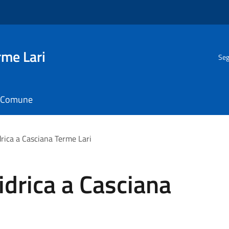
rme Lari
Seg
il Comune
idrica a Casciana Terme Lari
 idrica a Casciana