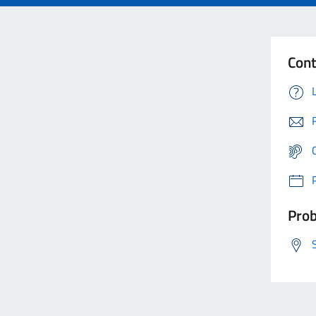
Cont
Prob