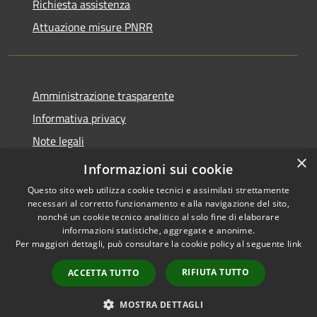
Richiesta assistenza
Attuazione misure PNRR
Amministrazione trasparente
Informativa privacy
Note legali
×
Dichiarazione di accessibilità
Informazioni sui cookie
Questo sito web utilizza cookie tecnici e assimilati strettamente
necessari al corretto funzionamento e alla navigazione del sito,
nonché un cookie tecnico analitico al solo fine di elaborare
informazioni statistiche, aggregate e anonime.
RSS
Copyright © 2026 • Comune di
Per maggiori dettagli, può consultare la cookie policy al seguente
link
Accessibilità
Casciana Terme Lari • Powered
Privacy
Municipium
Accesso
by
•
RIFIUTA TUTTO
ACCETTA TUTTO
Cookie
redazione
Mappa del sito
MOSTRA DETTAGLI