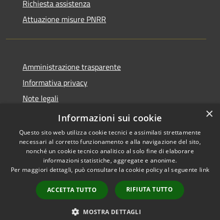
Richiesta assistenza
Attuazione misure PNRR
Amministrazione trasparente
Informativa privacy
Note legali
×
Dichiarazione di accessibilità
Informazioni sui cookie
Questo sito web utilizza cookie tecnici e assimilati strettamente
necessari al corretto funzionamento e alla navigazione del sito,
nonché un cookie tecnico analitico al solo fine di elaborare
informazioni statistiche, aggregate e anonime.
RSS
Copyright © 2026 • Comune di
Per maggiori dettagli, può consultare la cookie policy al seguente
link
Accessibilità
Casciana Terme Lari • Powered
Privacy
Municipium
Accesso
by
•
RIFIUTA TUTTO
ACCETTA TUTTO
Cookie
redazione
Mappa del sito
MOSTRA DETTAGLI