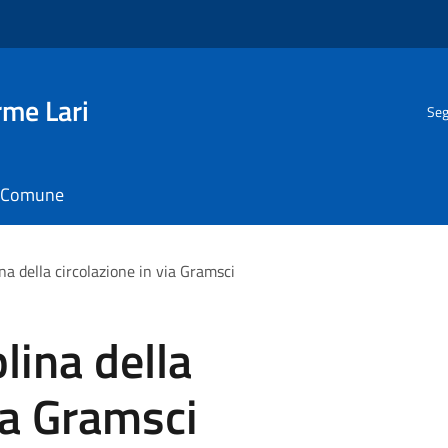
rme Lari
Seg
il Comune
ina della circolazione in via Gramsci
lina della
ia Gramsci