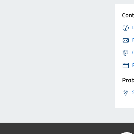
Cont
Prob