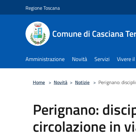
Salta al contenuto principale
Regione Toscana
Comune di Casciana Te
Amministrazione
Novità
Servizi
Vivere 
Home
>
Novità
>
Notizie
>
Perignano: discipl
Perignano: discip
circolazione in v