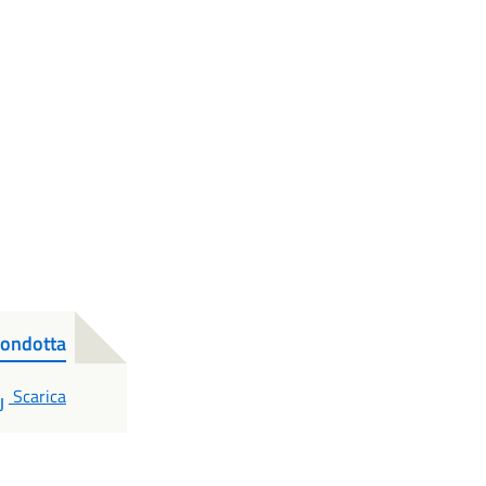
condotta
PDF
Scarica