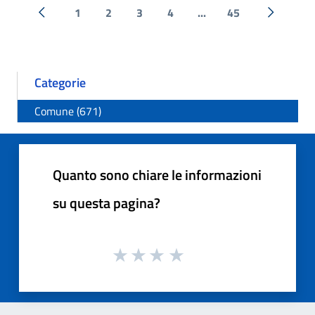
1
2
3
4
...
45
« Precedente
Successi
Categorie
Comune (671)
Quanto sono chiare le informazioni
su questa pagina?