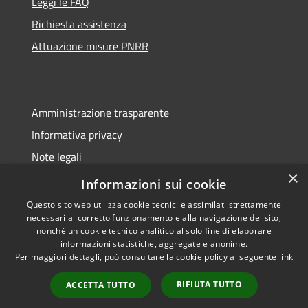
Leggi le FAQ
Richiesta assistenza
Attuazione misure PNRR
Amministrazione trasparente
Informativa privacy
Note legali
×
Dichiarazione di accessibilità
Informazioni sui cookie
Questo sito web utilizza cookie tecnici e assimilati strettamente
necessari al corretto funzionamento e alla navigazione del sito,
nonché un cookie tecnico analitico al solo fine di elaborare
informazioni statistiche, aggregate e anonime.
RSS
Copyright © 2026 • Comune di
Per maggiori dettagli, può consultare la cookie policy al seguente
link
Accessibilità
Casciana Terme Lari • Powered
Privacy
Municipium
Accesso
by
•
RIFIUTA TUTTO
ACCETTA TUTTO
Cookie
redazione