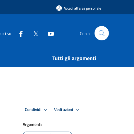
Accedi all'area personale
uici su
Cerca
Tutti gli argomenti
Condividi
Vedi azioni
Argomenti: