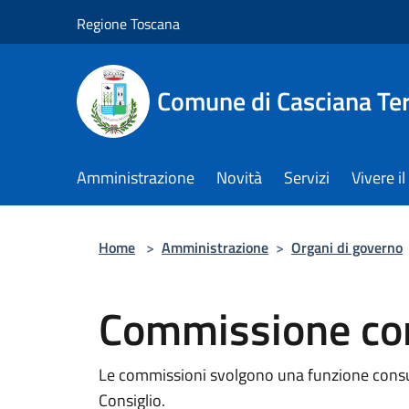
Salta al contenuto principale
Regione Toscana
Comune di Casciana Te
Amministrazione
Novità
Servizi
Vivere 
Home
>
Amministrazione
>
Organi di governo
Commissione cons
Le commissioni svolgono una funzione consult
Consiglio.