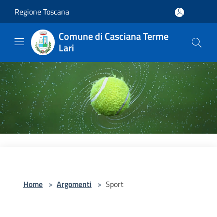
Salta al contenuto principale
Regione Toscana
Comune di Casciana Terme
Lari
Home
>
Argomenti
>
Sport