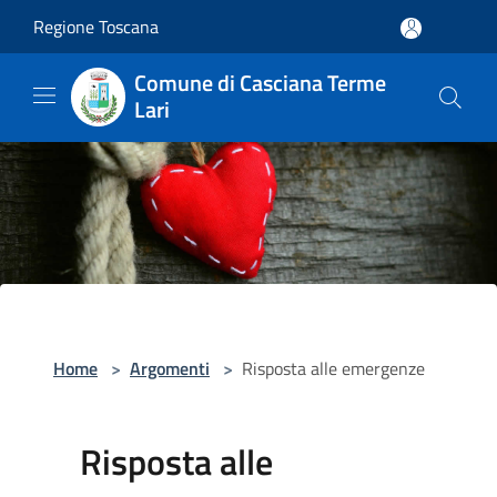
Salta al contenuto principale
Regione Toscana
Comune di Casciana Terme
Lari
Home
>
Argomenti
>
Risposta alle emergenze
Risposta alle