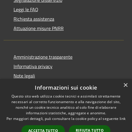
Leggi le FAQ
Richiesta assistenza
Attuazione misure PNRR
Amministrazione trasparente
Informativa privacy
Note legali
×
Dichiarazione di accessibilità
Informazioni sui cookie
Questo sito web utilizza cookie tecnici e assimilati strettamente
necessari al corretto funzionamento e alla navigazione del sito,
nonché un cookie tecnico analitico al solo fine di elaborare
informazioni statistiche, aggregate e anonime.
RSS
Copyright © 2026 • Comune di
Per maggiori dettagli, può consultare la cookie policy al seguente
link
Accessibilità
Casciana Terme Lari • Powered
Privacy
Municipium
Accesso
by
•
RIFIUTA TUTTO
ACCETTA TUTTO