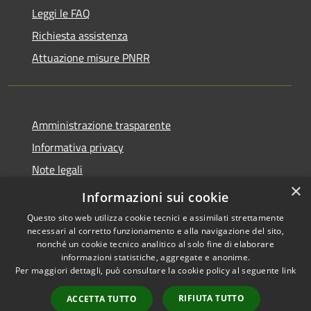
Leggi le FAQ
Richiesta assistenza
Attuazione misure PNRR
Amministrazione trasparente
Informativa privacy
Note legali
×
Dichiarazione di accessibilità
Informazioni sui cookie
Questo sito web utilizza cookie tecnici e assimilati strettamente
necessari al corretto funzionamento e alla navigazione del sito,
nonché un cookie tecnico analitico al solo fine di elaborare
informazioni statistiche, aggregate e anonime.
RSS
Copyright © 2026 • Comune di
Per maggiori dettagli, può consultare la cookie policy al seguente
link
Accessibilità
Casciana Terme Lari • Powered
Privacy
Municipium
Accesso
by
•
RIFIUTA TUTTO
ACCETTA TUTTO