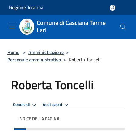
Salta al contenuto principale
Regione Toscana
Comune di Casciana Terme
Lari
Home
>
Amministrazione
>
Personale amministrativo
>
Roberta Toncelli
Roberta Toncelli
Condividi
Vedi azioni
INDICE DELLA PAGINA