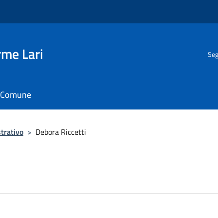
rme Lari
Seg
il Comune
trativo
>
Debora Riccetti