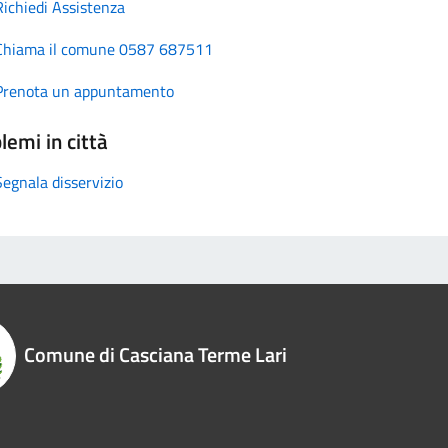
Richiedi Assistenza
Chiama il comune 0587 687511
Prenota un appuntamento
lemi in città
Segnala disservizio
Comune di Casciana Terme Lari