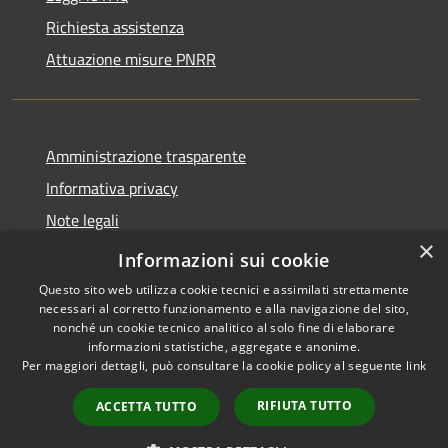
Richiesta assistenza
Attuazione misure PNRR
Amministrazione trasparente
Informativa privacy
Note legali
×
Dichiarazione di accessibilità
Informazioni sui cookie
Questo sito web utilizza cookie tecnici e assimilati strettamente
necessari al corretto funzionamento e alla navigazione del sito,
nonché un cookie tecnico analitico al solo fine di elaborare
informazioni statistiche, aggregate e anonime.
RSS
Copyright © 2026 • Comune di
Per maggiori dettagli, può consultare la cookie policy al seguente
link
Accessibilità
Casciana Terme Lari • Powered
Privacy
Municipium
Accesso
by
•
RIFIUTA TUTTO
ACCETTA TUTTO
Cookie
redazione