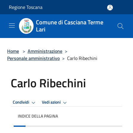
Salta al contenuto principale
Regione Toscana
Comune di Casciana Terme
Lari
Home
>
Amministrazione
>
Personale amministrativo
>
Carlo Ribechini
Carlo Ribechini
Condividi
Vedi azioni
INDICE DELLA PAGINA