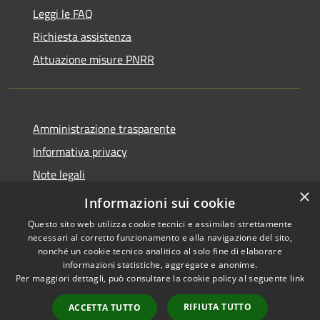
Leggi le FAQ
Richiesta assistenza
Attuazione misure PNRR
Amministrazione trasparente
Informativa privacy
Note legali
×
Dichiarazione di accessibilità
Informazioni sui cookie
Questo sito web utilizza cookie tecnici e assimilati strettamente
necessari al corretto funzionamento e alla navigazione del sito,
nonché un cookie tecnico analitico al solo fine di elaborare
informazioni statistiche, aggregate e anonime.
RSS
Copyright © 2026 • Comune di
Per maggiori dettagli, può consultare la cookie policy al seguente
link
Accessibilità
Casciana Terme Lari • Powered
Privacy
Municipium
Accesso
by
•
RIFIUTA TUTTO
ACCETTA TUTTO