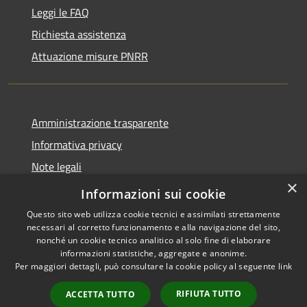
Leggi le FAQ
Richiesta assistenza
Attuazione misure PNRR
Amministrazione trasparente
Informativa privacy
Note legali
×
Dichiarazione di accessibilità
Informazioni sui cookie
Questo sito web utilizza cookie tecnici e assimilati strettamente
necessari al corretto funzionamento e alla navigazione del sito,
nonché un cookie tecnico analitico al solo fine di elaborare
informazioni statistiche, aggregate e anonime.
RSS
Copyright © 2026 • Comune di
Per maggiori dettagli, può consultare la cookie policy al seguente
link
Accessibilità
Casciana Terme Lari • Powered
Privacy
Municipium
Accesso
by
•
RIFIUTA TUTTO
ACCETTA TUTTO
Cookie