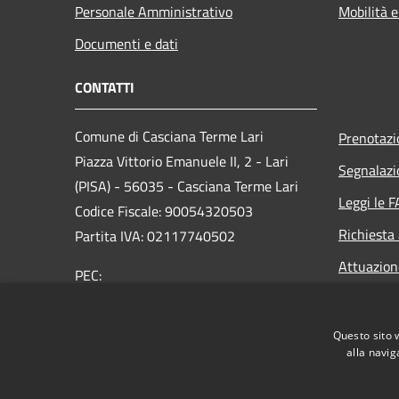
Personale Amministrativo
Mobilità e
Documenti e dati
CONTATTI
Comune di Casciana Terme Lari
Prenotaz
Piazza Vittorio Emanuele II, 2 - Lari
Segnalazi
(PISA) - 56035 - Casciana Terme Lari
Leggi le 
Codice Fiscale: 90054320503
Richiesta
Partita IVA: 02117740502
Attuazio
PEC:
comune.cascianatermelari@postacert.toscana.it
Centralino Unico: 0587/687511
Questo sito 
alla navig