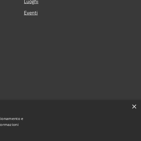
Luoghi
Eventi
×
nzionamento e
nformazioni