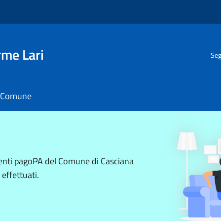
rme Lari
Seg
il Comune
menti pagoPA del Comune di Casciana
 effettuati.