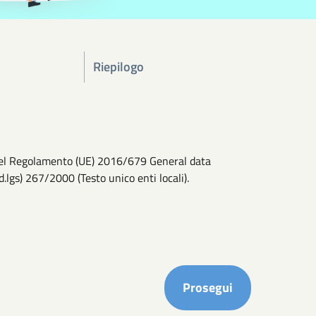
Riepilogo
13 del Regolamento (UE) 2016/679 General data
d.lgs) 267/2000 (Testo unico enti locali).
Completa i ca
Prosegui