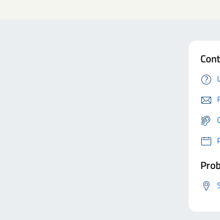
Cont
Prob