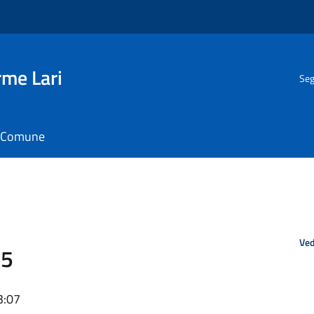
rme Lari
Seg
il Comune
Ved
25
3:07