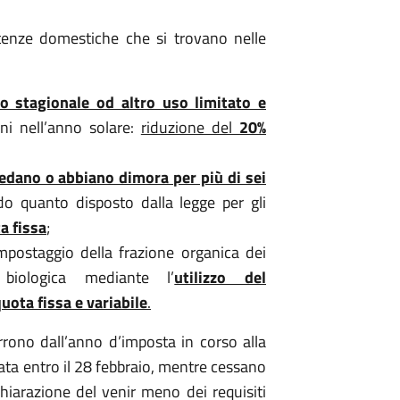
utenze domestiche che si trovano nelle
o stagionale od altro uso limitato e
ni nell’anno solare:
riduzione del
20%
iedano o abbiano dimora per più di sei
o quanto disposto dalla legge per gli
a fissa
;
postaggio della frazione organica dei
 biologica mediante l’
utilizzo del
quota fissa e variabile
.
corrono dall’anno d’imposta in corso alla
ata entro il 28 febbraio, mentre cessano
chiarazione del venir meno dei requisiti