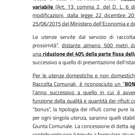
variabile
(Art. 13, comma 2, del D. L. 6 d
modificazioni, dalla legge 22 dicembre 20
25/06/2015 del Ministero dell'Economia e de
Le utenze servite dal servizio di raccolta
prossimità”,
distante almeno 500 metri dal
una
riduzione del 40% della parte fissa della
successivo a quello di presentazione dell’ista
Per le utenze domestiche e non domestiche c
Raccolta Comunali è riconosciuto un “
BON
l’anno successivo a quello in cui è avven
funzione della qualità e quantità dei rifiuti c
“bonus”, la tipologia dei rifiuti come pure l
per ogni singola utenza, saranno quelli stabi
Giunta Comunale. La concessione di detta age
contribuente non è tenuto a formulare alcuna