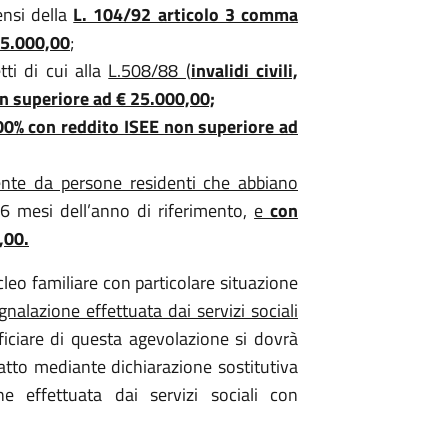
ensi della
L. 104/92 articolo 3 comma
25.000,00
;
ti di cui alla
L.508/88 (
invalidi civili,
n superiore ad € 25.000,00;
 100% con reddito ISEE non superiore ad
nte da persone residenti che abbiano
 6 mesi dell’anno di riferimento,
e
con
,00.
cleo familiare con particolare situazione
nalazione effettuata dai servizi sociali
ficiare di questa agevolazione si dovrà
fatto mediante dichiarazione sostitutiva
e effettuata dai servizi sociali con