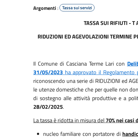
Argomenti
:
Tassa sui servizi
TASSA SUI RIFIUTI - T 
RIDUZIONI ED AGEVOLAZIONI TERMINE PE
Il Comune di Casciana Terme Lari con
Deli
31/05/2023
ha approvato il Regolamento per
riconoscendo una serie di RIDUZIONI ed AGE
le utenze domestiche che per quelle non dome
di sostegno alle attività produttive e a poli
28/02/2025
.
La tassa è ridotta in misura del
70% nei casi d
nucleo familiare con portatore di
handi