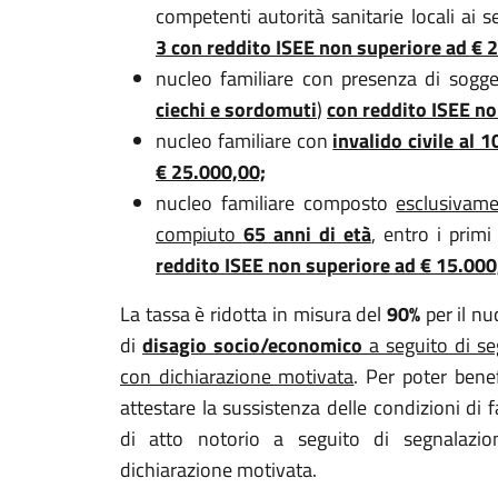
competenti autorità sanitarie locali ai s
3 con reddito ISEE non superiore ad € 
nucleo familiare con presenza di sogget
ciechi e sordomuti
)
con reddito ISEE no
nucleo familiare con
invalido civile al
€ 25.000,00;
nucleo familiare composto
esclusivame
compiuto
65 anni di età
,
entro i primi
reddito ISEE non superiore ad € 15.000
La tassa è ridotta in misura del
90%
per il nu
di
disagio socio/economico
a seguito di seg
con dichiarazione motivata
. Per poter bene
attestare la sussistenza delle condizioni di 
di atto notorio a seguito di segnalazion
dichiarazione motivata.