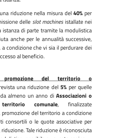
a una riduzione nella misura del
40%
per
missione delle
slot machines
istallate nei
u istanza di parte tramite la modulistica
iuta anche per le annualità successive,
, a condizione che vi sia il perdurare dei
accesso al beneficio.
 promozione del territorio o
revista una riduzione del
5%
per quelle
e da almeno un anno di
Associazioni o
erritorio comunale
, finalizzate
la promozione del territorio a condizione
ti consortili o le quote associative per
a riduzione. Tale riduzione è riconosciuta