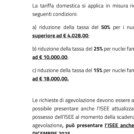
La tariffa domestica si applica in misura r
seguenti condizioni:
a) riduzione della tassa del
50%
per i nuc
superiore ad € 4.028,00
;
b) riduzione della tassa del
25%
per nuclei fam
ad € 10.000,00
;
c) riduzione della tassa del
15%
per nuclei fam
ad € 18.000,00.
Le richieste di agevolazione devono esser
possibile presentare anche l’ISEE attualizza
possesso dell’ISEE al momento della scadenza
agevolazione
, può presentare
l’ISEE anch
DICEMBRE 2025
.