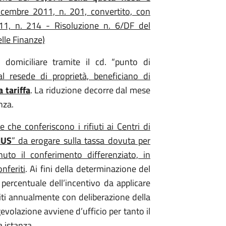
icembre 2011, n. 201, convertito, con
11, n. 214 - Risoluzione n. 6/DF del
lle Finanze)
 domiciliare tramite il cd. “punto di
 resede di proprietà, beneficiano di
 tariffa
. La riduzione decorre dal mese
nza.
he conferiscono i rifiuti ai Centri di
US
” da erogare sulla tassa dovuta per
uto il conferimento differenziato, in
onferiti
. Ai fini della determinazione del
a percentuale dell’incentivo da applicare
liti annualmente con deliberazione della
volazione avviene d’ufficio per tanto il
 istanza.