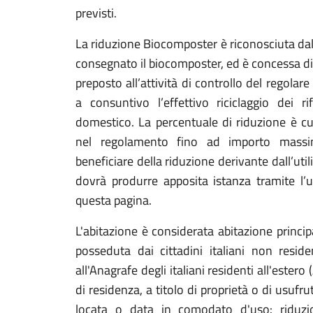
previsti.
La riduzione Biocomposter è riconosciuta dall
consegnato il biocomposter, ed è concessa die
preposto all’attività di controllo del regola
a consuntivo l’effettivo riciclaggio dei r
domestico. La percentuale di riduzione è cum
nel regolamento fino ad importo mas
beneficiare della riduzione derivante dall’ut
dovrà produrre apposita istanza tramite l’ut
questa pagina.
L'abitazione è considerata abitazione princi
posseduta dai cittadini italiani non residen
all'Anagrafe degli italiani residenti all'estero 
di residenza, a titolo di proprietà o di usufru
locata o data in comodato d'uso:
riduz