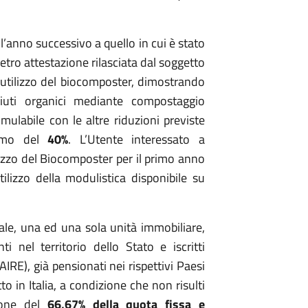
’anno successivo a quello in cui è stato
tro attestazione rilasciata dal soggetto
re utilizzo del biocomposter, dimostrando
ifiuti organici mediante compostaggio
ulabile con le altre riduzioni previste
simo del
40%
. L’Utente interessato a
ilizzo del Biocomposter per il primo anno
ilizzo della modulistica disponibile su
pale, una ed una sola unità immobiliare,
ti nel territorio dello Stato e iscritti
(AIRE), già pensionati nei rispettivi Paesi
tto in Italia, a condizione che non risulti
ione del
66,67% della quota fissa e