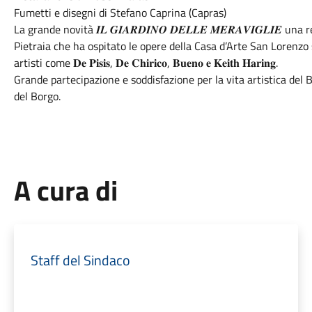
Fumetti e disegni di Stefano Caprina (Capras)
La grande novità 𝑰𝑳 𝑮𝑰𝑨𝑹𝑫𝑰𝑵𝑶 𝑫𝑬𝑳𝑳𝑬 𝑴𝑬𝑹𝑨𝑽𝑰𝑮𝑳𝑰𝑬 u
Pietraia che ha ospitato le opere della Casa d’Arte San Lorenzo s
artisti come 𝐃𝐞 𝐏𝐢𝐬𝐢𝐬, 𝐃𝐞 𝐂𝐡𝐢𝐫𝐢𝐜𝐨, 𝐁𝐮𝐞𝐧𝐨 𝐞 𝐊𝐞𝐢𝐭𝐡 𝐇𝐚𝐫𝐢𝐧𝐠.
Grande partecipazione e soddisfazione per la vita artistica del Bo
del Borgo.
A cura di
Staff del Sindaco