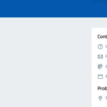
Cont
Prob