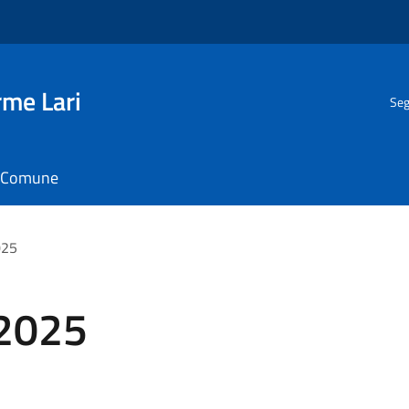
rme Lari
Seg
il Comune
025
 2025