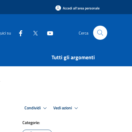
Accedi all'area personale
uici su
Cerca
Tutti gli argomenti
.
Condividi
Vedi azioni
Categorie: