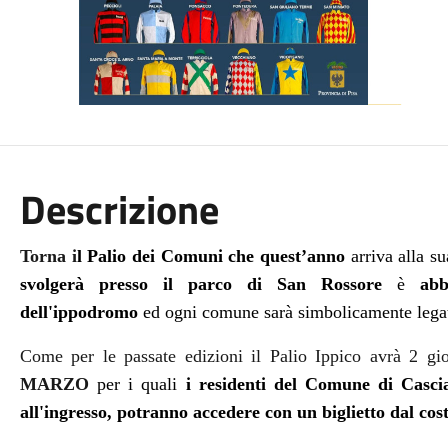
Descrizione
Torna i
l
Palio dei Comuni
che quest’anno
arriva alla su
svolgerà presso il parco di San Rossore
è
ab
dell'ippodromo
ed ogni
c
omune sarà simbolicamente legat
Come per le passate edizioni il Palio Ippico avrà 2 gio
MARZO
per i quali
i residenti del Comune di C
asc
all'ingresso, potranno accedere con un biglietto dal cos