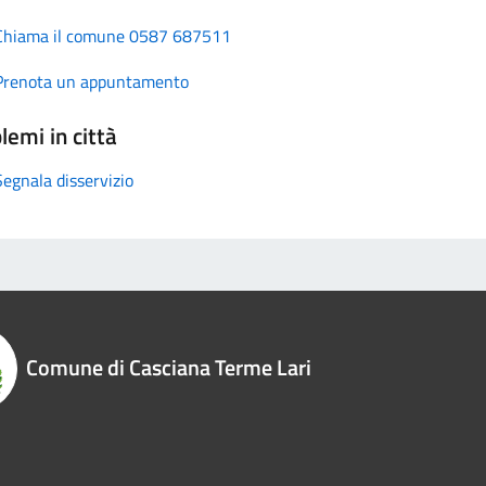
Chiama il comune 0587 687511
Prenota un appuntamento
lemi in città
Segnala disservizio
Comune di Casciana Terme Lari