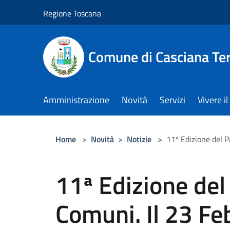
Salta al contenuto principale
Regione Toscana
Comune di Casciana Te
Amministrazione
Novità
Servizi
Vivere 
Home
>
Novità
>
Notizie
>
11ª Edizione del P
11ª Edizione del 
Comuni. Il 23 Fe