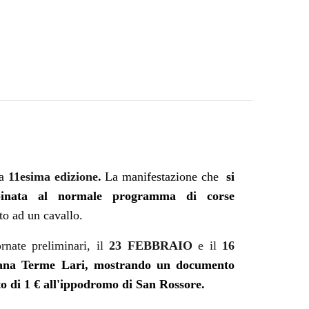
a
1
1
esima
edizione
.
L
a manifestazione
che
si
binata al normale programma di corse
o ad un cavallo.
rnate preliminari, il
23 FEBBRAIO
e il
16
iana Terme Lari
, mostrando un documento
to di
1 €
all'ippodromo di San Rossore.