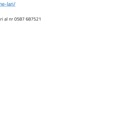
me-lari/
ari al nr 0587 687521