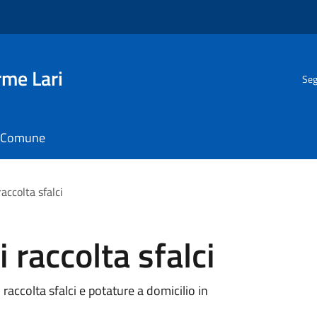
rme Lari
Seg
il Comune
accolta sfalci
 raccolta sfalci
 raccolta sfalci e potature a domicilio in