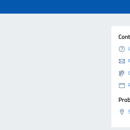
Cont
Prob