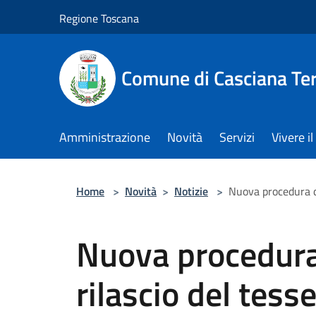
Salta al contenuto principale
Regione Toscana
Comune di Casciana Te
Amministrazione
Novità
Servizi
Vivere 
Home
>
Novità
>
Notizie
>
Nuova procedura di 
Nuova procedura
rilascio del tess