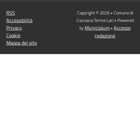
RSS
Copyright © 2026 • Comune di
Accessibilità
Casciana Terme Lari • Powered
Privacy
Municipium
Accesso
by
•
Cookie
redazione
Mappa del sito