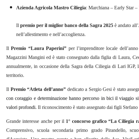
Azienda Agricola Mastro Ciliegia
: Marchiana – Early Star –
Il
premio per il miglior banco della Sagra 2025
è andato all’
nell’allestimento e nell’accoglienza.
Il
Premio “Laura Paperini”
per l’imprenditore
locale
dell’anno 
Magazzini Mangini
ed è stato
consegnato
d
a
lla figlia
di Laura,
Cec
annualmente,
in occasione della Sagra della Ciliegia di Lari IGP, 
territorio.
Il
Premio “Atleta dell’anno”
dedicato a Sergio Gesi
è stato asseg
con coraggio e determinazione
hanno percorso in bici il viaggio 
valori profondi.
Il riconoscimento è stato assegnato
da
i figli
Stefano 
Grande interesse anche per il
1° concorso grafico “La Ciliegia 
Comprensivo, scuola secondaria primo grado Pirandello, scuol