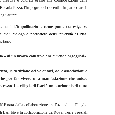
, creativa e colorata grazie alla collaborazione
della
Rosaria Pizza,
l’impegno
dei docenti –
in particolare il
degli alunni.
tema “ L’impollinazione come ponte tra esigenze
icioli biologo e ricercatore dell’Università di Pisa.
azione.
lo – di un lavoro collettivo che ci rende orgogliosi»
,
nza, la dedizione dei volontari, delle associazioni e
che per far vivere una manifestazione che unisce
ro rosso.
La ciliegia di Lari è un patrimonio di tutta
i IGP nata dalla
collaborazione tra l'azienda di Fauglia
di Lari Igp
e
la collaborazione tra
Royal Tea
e Speziali