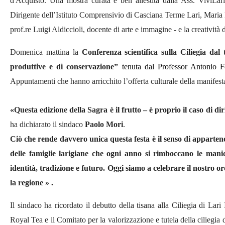
d'Acquisto. Una mostra curata e ben allestita dalla Ass. ViviLari
Dirigente dell’Istituto Comprensivio di Casciana Terme Lari,
Maria 
prof.re Luigi Aldiccioli, docente di
a
rte e immagine - e
la creatività 
Domenica mattina la
C
onferen
za scientifica sulla
C
iliegia
dal 
produttive e di conservazione”
tenuta dal Professor Antonio Fel
A
ppuntamenti che hanno arricchito l’offerta culturale della manifest
«Questa edizione della Sagra è il frutto – è proprio il caso di dir
ha dichiarato il sindaco
Paolo Mori
.
C
iò che rende davvero unica questa festa è il senso di appartene
delle famiglie larigiane che ogni anno si rimboccano le mani
identità, tradizione e futuro.
Oggi siamo a celebrare il nostro o
la regione » .
Il sindaco ha ricordato il debutto della tisana alla Ciliegia di Lar
Royal Tea e il Comitato per la valorizzazione e tutela della ciliegia 