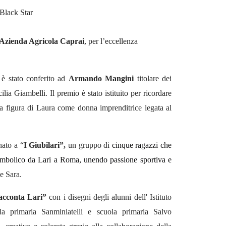
 Black Star
Azienda Agricola Caprai
, per l’eccellenza
è stato conferito ad
Armando Mangini
titolare
dei
ilia
Giambelli.
Il premio è stato istituito per ricordare
la figura di
Laura
come donna imprenditrice legata al
nato a “
I
Giubilari”,
un gruppo di
cinque ragazzi che
simbolico da Lari a Roma, unendo passione sportiva e
e Sara.
racconta Lari”
con i disegni degli alunni dell' Istituto
a primaria Sanminiatelli e scuola primaria Salvo