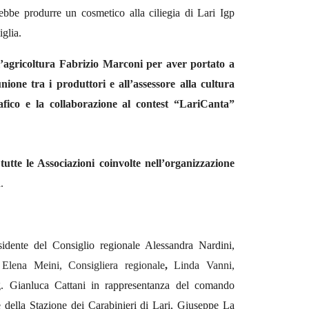
ebbe produrre un cosmetico alla ciliegia di Lari Igp
iglia
.
l’agricoltura
F
abrizio Marconi per aver portato a
unione tra i produttori
e all
’
assessore
alla cultura
afico
e la collaborazione al contest “LariCanta”
utte le Associazioni coinvolte nell’organizzazione
.
idente del Consiglio regionale Alessandra Nardini,
-
Elena Meini, Consigliera regionale
,
Linda Vanni,
g. Gianluca Cattani in rappresentanza del comando
 della Stazione dei Carabinieri di Lari, Giuseppe La