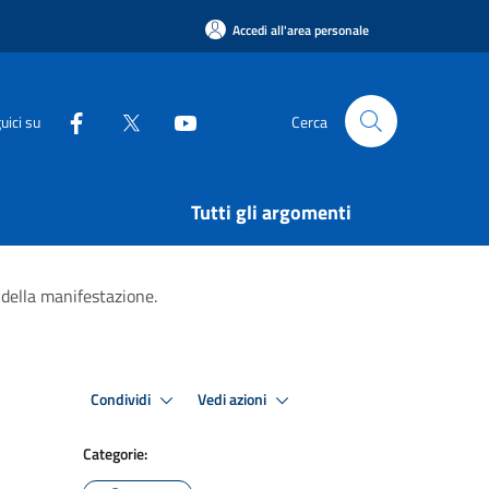
Accedi all'area personale
uici su
Cerca
Tutti gli argomenti
o della manifestazione.
Condividi
Vedi azioni
Categorie: