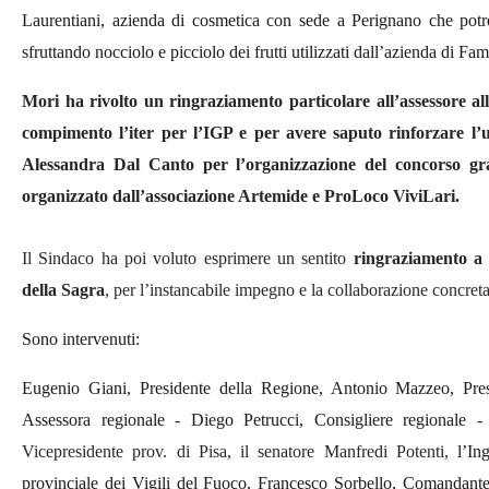
Laurentiani, azienda di cosmetica con sede a Perignano
che
potr
sfruttando nocciolo e picciolo dei frutti utilizzati da
ll’azienda di Fam
Mori ha rivolto un ringraziamento particolare all’assessore al
compimento l’iter per l’IGP e per avere saputo rinforzare l’
Alessandra
D
al
Ca
nto
per l’organizzazione del concorso
gr
organizzato dall’associazione Artemide e ProLoco ViviLari.
Il Sindaco ha poi voluto esprimere un sentito
ringraziamento a t
della Sagra
, per l’instancabile impegno e la collaborazione concreta
Sono intervenuti:
Eugenio Giani, Presidente della Regione, Antonio Mazzeo, Pres
Assessora regionale - Diego Petrucci, Consigliere regionale 
Vicepresidente
prov. di Pisa,
i
l senatore
Manfredi Potenti,
l’In
provinciale dei Vigili del Fuoco, Francesco Sorbello, Comandante