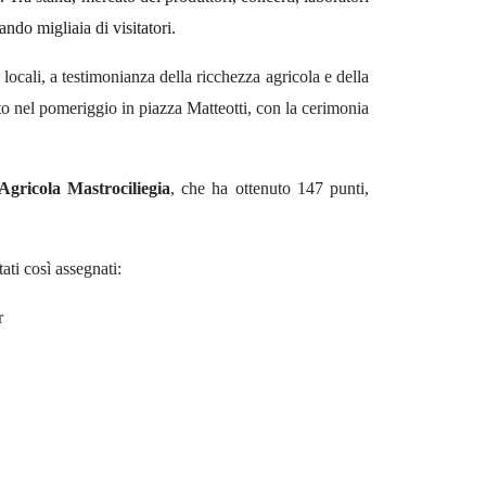
ando migliaia di visitatori.
locali, a testimonianza della ricchezza agricola e della
nuto nel pomeriggio
in piazza Mat
t
eotti
, con la cerimonia
Agricola Mastro
c
iliegia
, che ha ottenuto 147 punti,
ati così assegnati:
r