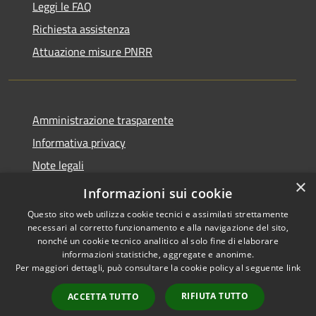
Leggi le FAQ
Richiesta assistenza
Attuazione misure PNRR
Amministrazione trasparente
Informativa privacy
Note legali
×
Dichiarazione di accessibilità
Informazioni sui cookie
Questo sito web utilizza cookie tecnici e assimilati strettamente
necessari al corretto funzionamento e alla navigazione del sito,
nonché un cookie tecnico analitico al solo fine di elaborare
informazioni statistiche, aggregate e anonime.
RSS
Copyright © 2026 • Comune di
Per maggiori dettagli, può consultare la cookie policy al seguente
link
Accessibilità
Casciana Terme Lari • Powered
Privacy
Municipium
Accesso
by
•
RIFIUTA TUTTO
ACCETTA TUTTO
Cookie
redazione