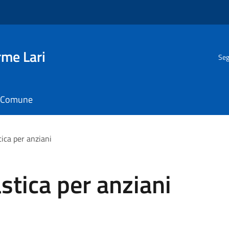
rme Lari
Seg
il Comune
tica per anziani
astica per anziani