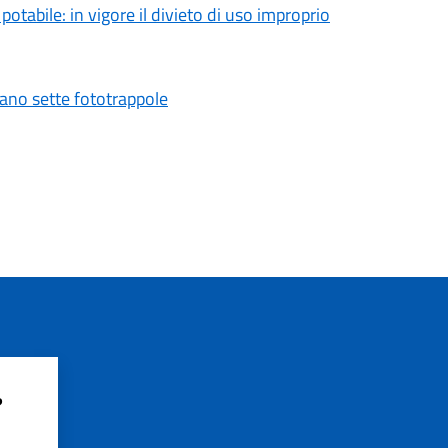
tabile: in vigore il divieto di uso improprio
vano sette fototrappole
?