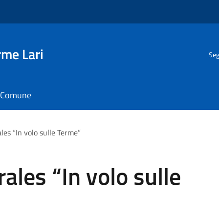
rme Lari
Seg
il Comune
les “In volo sulle Terme”
ales “In volo sulle