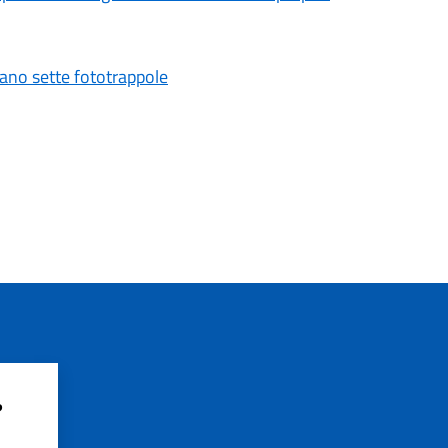
vano sette fototrappole
?