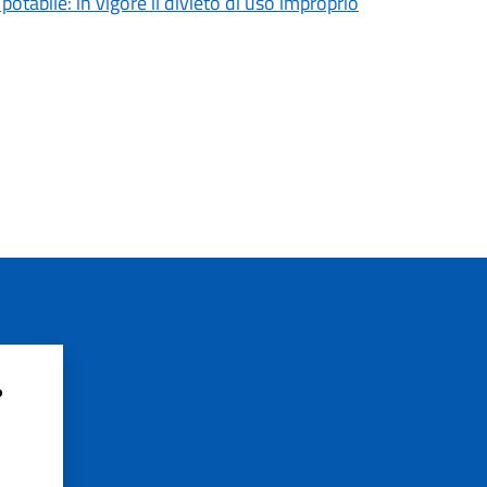
tabile: in vigore il divieto di uso improprio
?