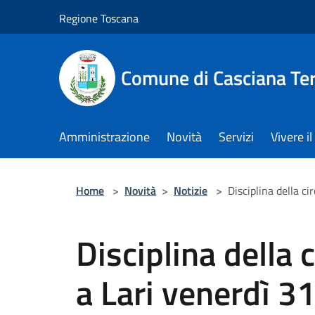
Salta al contenuto principale
Regione Toscana
Comune di Casciana Te
Amministrazione
Novità
Servizi
Vivere 
Home
>
Novità
>
Notizie
>
Disciplina della ci
Disciplina della 
a Lari venerdì 3