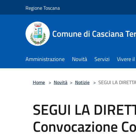
Salta al contenuto principale
Regione Toscana
Comune di Casciana Te
Amministrazione
Novità
Servizi
Vivere 
Home
>
Novità
>
Notizie
>
SEGUI LA DIRETTA
SEGUI LA DIRET
Convocazione Co