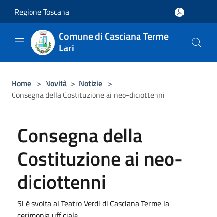
Salta al contenuto principale
Regione Toscana
Comune di Casciana Terme
Lari
Home
>
Novità
>
Notizie
>
Consegna della Costituzione ai neo-diciottenni
Consegna della
Costituzione ai neo-
diciottenni
Si è svolta al Teatro Verdi di Casciana Terme la
cerimonia ufficiale