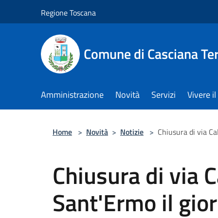
Salta al contenuto principale
Regione Toscana
Comune di Casciana Te
Amministrazione
Novità
Servizi
Vivere 
Home
>
Novità
>
Notizie
>
Chiusura di via Ca
Chiusura di via 
Sant'Ermo il gi