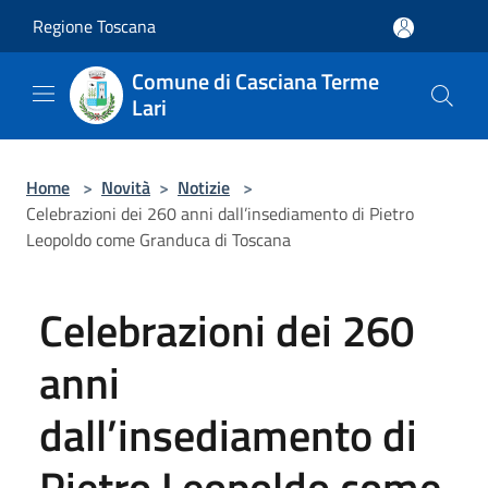
Salta al contenuto principale
Regione Toscana
Comune di Casciana Terme
Lari
Home
>
Novità
>
Notizie
>
Celebrazioni dei 260 anni dall’insediamento di Pietro
Leopoldo come Granduca di Toscana
Celebrazioni dei 260
anni
dall’insediamento di
Pietro Leopoldo come