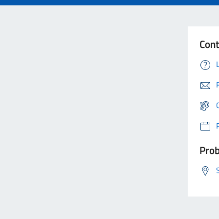
Cont
Prob