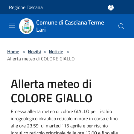
Salta al contenuto principale
Regione Toscana
Comune di Casciana Terme
Lari
Home
>
Novità
>
Notizie
>
Allerta meteo di COLORE GIALLO
Allerta meteo di
COLORE GIALLO
Emessa allerta meteo di colore GIALLO per rischio
idrogeologico idraulico reticolo minore in corso e fino
alle ore 23.59 di martedi' 15 aprile e per rischio
idraulico reticolo principale dalle ore 12.00 e fino alle