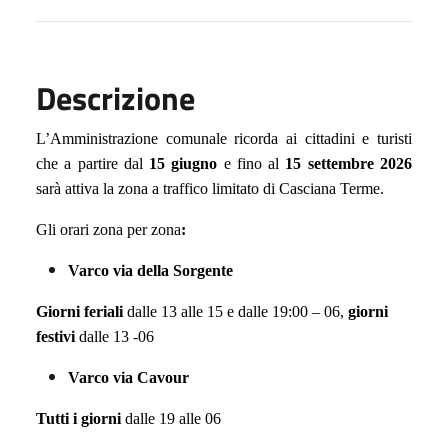
Descrizione
L’Amministrazione comunale ricorda ai cittadini e turisti
che
a
partire dal
15 giugno
e
fino
al
15 settembre
202
6
sarà attiva la zona a traffico limitato di Casciana Terme.
Gli orari zona per zona
:
Varco via della Sorgente
Giorni f
eriali
dalle 13 alle 15 e dalle 19:00 – 06,
giorni
f
estivi
dalle 13 -06
Varco via Cavour
T
utti i giorni
dalle 19 alle 06