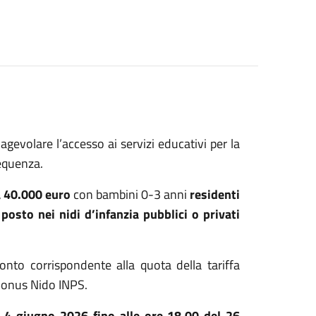
agevolare l’accesso ai servizi educativi per la
requenza.
a 40.000 euro
con bambini 0-3 anni
residenti
posto nei nidi d’infanzia pubblici o privati
onto corrispondente alla quota della tariffa
Bonus Nido INPS.
l 4 giugno 2026 fino alle ore 18.00 del 26