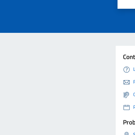
Cont
Prob