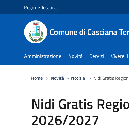
Salta al contenuto principale
Regione Toscana
Comune di Casciana Te
Amministrazione
Novità
Servizi
Vivere 
Home
>
Novità
>
Notizie
>
Nidi Gratis Regi
Nidi Gratis Regi
2026/2027