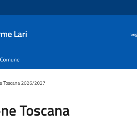
rme Lari
Seg
il Comune
one Toscana 2026/2027
one Toscana