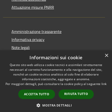
Attuazione misure PNRR
Amministrazione trasparente
Informativa privacy
Note legali
×
Dichiarazione di accessibilità
Informazioni sui cookie
Questo sito web utilizza cookie tecnici e assimilati strettamente
necessari al corretto funzionamento e alla navigazione del sito,
nonché un cookie tecnico analitico al solo fine di elaborare
informazioni statistiche, aggregate e anonime.
RSS
Copyright © 2026 • Comune di
Per maggiori dettagli, può consultare la cookie policy al seguente
link
Accessibilità
Casciana Terme Lari • Powered
Privacy
Municipium
Accesso
by
•
RIFIUTA TUTTO
ACCETTA TUTTO
Cookie
redazione
Mappa del sito
MOSTRA DETTAGLI