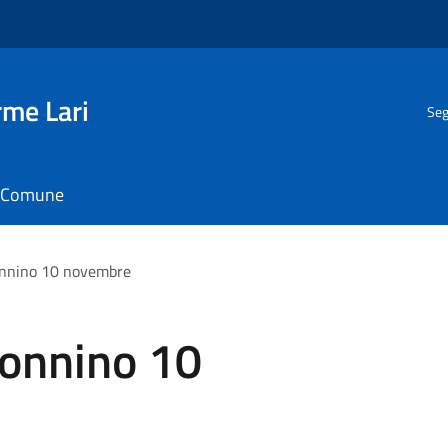
rme Lari
Seg
il Comune
onnino 10 novembre
Sonnino 10