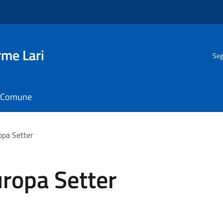
rme Lari
Seg
il Comune
opa Setter
ropa Setter