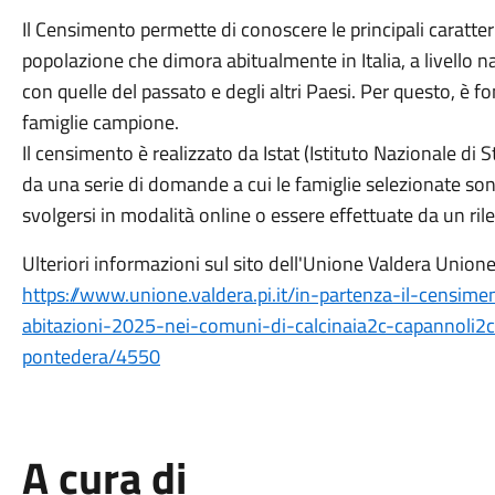
Il Censimento permette di conoscere le principali caratte
popolazione che dimora abitualmente in Italia, a livello na
con quelle del passato e degli altri Paesi. Per questo, è f
famiglie campione.
Il censimento è realizzato da Istat (Istituto Nazionale di S
da una serie di domande a cui le famiglie selezionate so
svolgersi in modalità online o essere effettuate da un ril
Ulteriori informazioni sul sito dell'Unione Valdera Union
https://www.unione.valdera.pi.it/in-partenza-il-censime
abitazioni-2025-nei-comuni-di-calcinaia2c-capannoli2c
pontedera/4550
A cura di