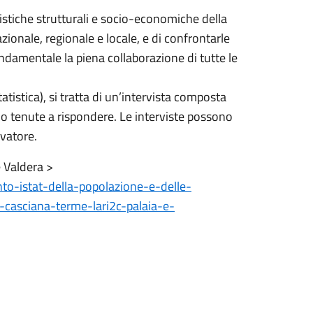
ristiche strutturali e socio-economiche della
zionale, regionale e locale, e di confrontarle
ondamentale la piena collaborazione di tutte le
tatistica), si tratta di un’intervista composta
no tenute a rispondere. Le interviste possono
evatore.
e Valdera >
nto-istat-della-popolazione-e-delle-
-casciana-terme-lari2c-palaia-e-