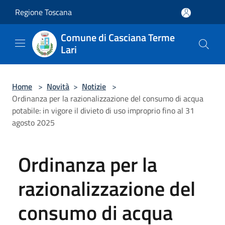
Salta al contenuto principale
Regione Toscana
Comune di Casciana Terme
Lari
Home
>
Novità
>
Notizie
>
Ordinanza per la razionalizzazione del consumo di acqua
potabile: in vigore il divieto di uso improprio fino al 31
agosto 2025
Ordinanza per la
razionalizzazione del
consumo di acqua