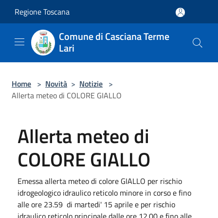
Salta al contenuto principale
Regione Toscana
Comune di Casciana Terme
Lari
Home
>
Novità
>
Notizie
>
Allerta meteo di COLORE GIALLO
Allerta meteo di
COLORE GIALLO
Emessa allerta meteo di colore GIALLO per rischio
idrogeologico idraulico reticolo minore in corso e fino
alle ore 23.59 di martedi' 15 aprile e per rischio
idraulico reticolo principale dalle ore 12.00 e fino alle