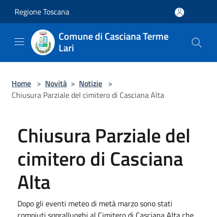
Salta al contenuto principale
Regione Toscana
Comune di Casciana Terme
Lari
Home
>
Novità
>
Notizie
>
Chiusura Parziale del cimitero di Casciana Alta
Chiusura Parziale del
cimitero di Casciana
Alta
Dopo gli eventi meteo di metà marzo sono stati
compiuti sopralluoghi al Cimitero di Casciana Alta che