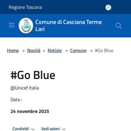
Salta al contenuto principale
Regione Toscana
Comune di Casciana Terme
Lari
Home
>
Novità
>
Notizie
>
Comune
>
#Go Blue
#Go Blue
@Unicef Italia
Data :
24 novembre 2025
Condividi
Vedi azioni