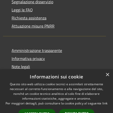
Segnalazione disservizio
Leggi le FAQ
Richiesta assistenza
Attuazione misure PNRR
Amministrazione trasparente
Informativa privacy
Note legali
×
Dichiarazione di accessibilità
Informazioni sui cookie
Questo sito web utilizza cookie tecnici e assimilati strettamente
necessari al corretto funzionamento e alla navigazione del sito,
nonché un cookie tecnico analitico al solo fine di elaborare
informazioni statistiche, aggregate e anonime.
RSS
Copyright © 2026 • Comune di
Per maggiori dettagli, può consultare la cookie policy al seguente
link
Accessibilità
Casciana Terme Lari • Powered
Privacy
Municipium
Accesso
by
•