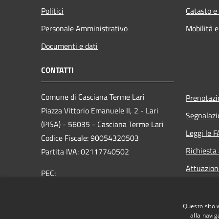
Politici
Catasto e
Personale Amministrativo
Mobilità e
Documenti e dati
CONTATTI
Comune di Casciana Terme Lari
Prenotaz
Piazza Vittorio Emanuele II, 2 - Lari
Segnalazi
(PISA) - 56035 - Casciana Terme Lari
Leggi le 
Codice Fiscale: 90054320503
Richiesta
Partita IVA: 02117740502
Attuazio
PEC:
comune.cascianatermelari@postacert.toscana.it
Centralino Unico: 0587/687511
Questo sito 
alla navig