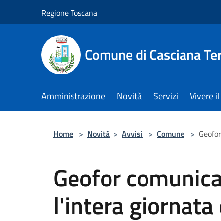
Salta al contenuto principale
Regione Toscana
Comune di Casciana Te
Amministrazione
Novità
Servizi
Vivere 
Home
>
Novità
>
Avvisi
>
Comune
>
Geofor
Geofor comunica
l'intera giornat