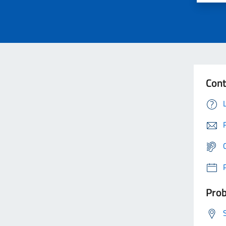
Cont
Prob