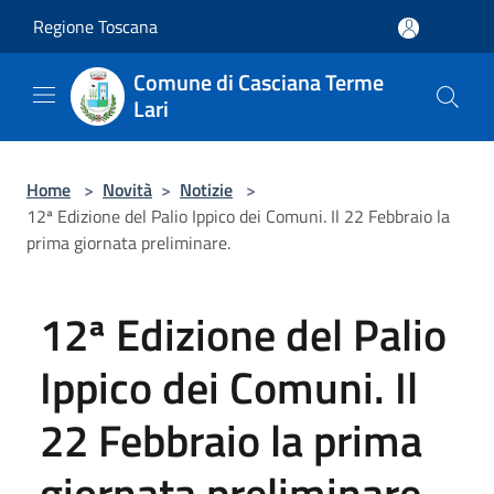
Salta al contenuto principale
Regione Toscana
Comune di Casciana Terme
Lari
Home
>
Novità
>
Notizie
>
12ª Edizione del Palio Ippico dei Comuni. Il 22 Febbraio la
prima giornata preliminare.
12ª Edizione del Palio
Ippico dei Comuni. Il
22 Febbraio la prima
giornata preliminare.