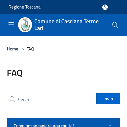
Salta al contenuto principale
Regione Toscana
Comune di Casciana Terme
Lari
Home
>
FAQ
FAQ
Cerca nel sito
Invio
Come posso pagare una multa?