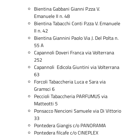
Bientina Gabbani Gianni P.zza V.
Emanuele II n. 48
Bientina Tabacchi Conti P.zza V. Emanuele
II n. 42
Bientina Giannini Paolo Via J. Del Polta n.
55 A
Capannoli Doveri Franca via Volterrana
252
Capannoli Edicola Giuntini via Volterrana
63
Forcoli Tabaccheria Luca e Sara via
Gramsci 6
Peccioli Tabaccheria PARFUMUS via
Matteotti 5
Ponsacco Nencioni Samuele via Di Vittorio
33
Pontedera Giangis c/o PANORAMA
Pontedera filcafe c/o CINEPLEX