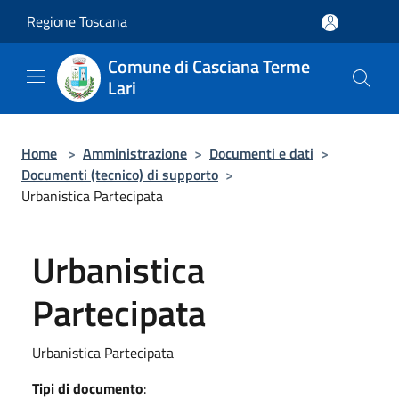
Salta al contenuto principale
Regione Toscana
Comune di Casciana Terme
Lari
Home
>
Amministrazione
>
Documenti e dati
>
Documenti (tecnico) di supporto
>
Urbanistica Partecipata
Urbanistica
Partecipata
Urbanistica Partecipata
Tipi di documento
: