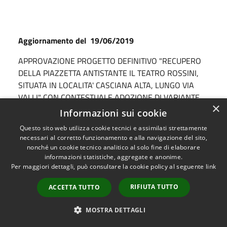
Aggiornamento del 19/06/2019
APPROVAZIONE PROGETTO DEFINITIVO "RECUPERO
DELLA PIAZZETTA ANTISTANTE IL TEATRO ROSSINI,
SITUATA IN LOCALITA' CASCIANA ALTA, LUNGO VIA
VALLI" CON CONTESTUALE ADOZIONE DI VARIANTE
×
AL REGOLAMENTO URBANISTICO
Informazioni sui cookie
- Del. C.C. 19/2019 - DELIBERA DI ADOZIONE
Questo sito web utilizza cookie tecnici e assimilati strettamente
necessari al corretto funzionamento e alla navigazione del sito,
nonché un cookie tecnico analitico al solo fine di elaborare
- Relazione Responsabile del procedimento
informazioni statistiche, aggregate e anonime.
Per maggiori dettagli, può consultare la cookie policy al seguente
link
- Relazione Urbanistica
RIFIUTA TUTTO
ACCETTA TUTTO
- Tavola 3c - vigente
- Tavola 3c - variante
MOSTRA DETTAGLI