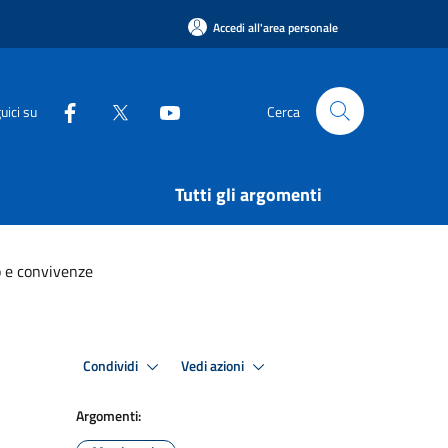
Accedi all'area personale
uici su
Cerca
Tutti gli argomenti
o e convivenze
Condividi
Vedi azioni
Argomenti: